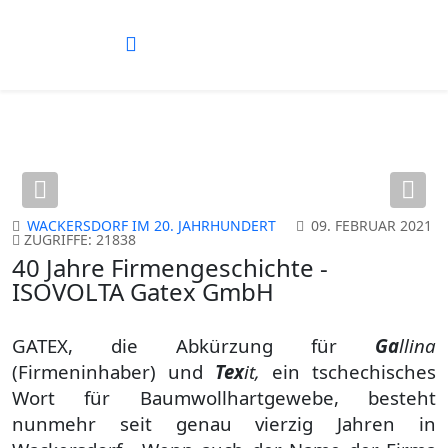
Previous
Nex
WACKERSDORF IM 20. JAHRHUNDERT
09. FEBRUAR 2021
ZUGRIFFE: 21838
40 Jahre Firmengeschichte -
ISOVOLTA Gatex GmbH
GATEX, die Abkürzung für
Ga
llina
(Firmeninhaber) und
Tex
it,
ein tschechisches
Wort für Baumwollhartgewebe, besteht
nunmehr seit genau vierzig Jahren in